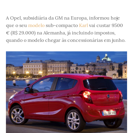
A Opel, subsidiária da GM na Europa, informou hoje
que o seu
modelo
sub-compacto
Karl
vai custar 9500
€ (R$ 29.000) na Alemanha, já incluindo impostos,
quando o modelo chegar às concessionárias em junho.