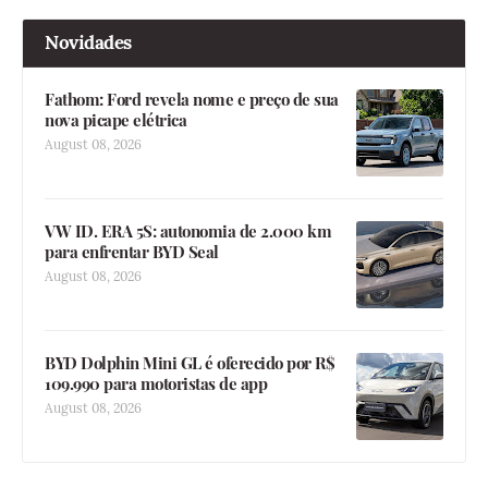
Novidades
Fathom: Ford revela nome e preço de sua
nova picape elétrica
August 08, 2026
VW ID. ERA 5S: autonomia de 2.000 km
para enfrentar BYD Seal
August 08, 2026
BYD Dolphin Mini GL é oferecido por R$
109.990 para motoristas de app
August 08, 2026