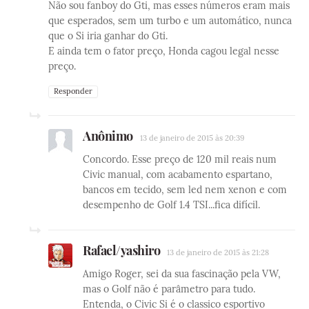
Não sou fanboy do Gti, mas esses números eram mais
que esperados, sem um turbo e um automático, nunca
que o Si iria ganhar do Gti.
E ainda tem o fator preço, Honda cagou legal nesse
preço.
Responder
Anônimo
13 de janeiro de 2015 às 20:39
Concordo. Esse preço de 120 mil reais num
Civic manual, com acabamento espartano,
bancos em tecido, sem led nem xenon e com
desempenho de Golf 1.4 TSI...fica difícil.
Rafael/yashiro
13 de janeiro de 2015 às 21:28
Amigo Roger, sei da sua fascinação pela VW,
mas o Golf não é parâmetro para tudo.
Entenda, o Civic Si é o classico esportivo