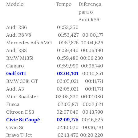
Modelo
Tempo
Diferença
para o
Audi RS6
Audi RS6
01:53,250
Audi R8 V8
01:53,427
00:00,177
Mercedes A45 AMG
01:57,876
00:04,626
Audi RS3
01:59,440
00:06,190
BMW M135i
01:59,480
00:06,230
Camaro
01:59,990
00:06,740
Golf GTI
02:04,101
00:10,851
BMW 328i GT
02:05,021
00:11,771
Audi A3
02:05,021
00:11,771
Mini Roadster
02:05,330
00:12,080
Fusca
02:05,871
00:12,621
Citroen DS3
02:07,040
00:13,790
Civic Si Coupé
02:09,775
00:16,525
Civic Si
02:10,020
00:16,770
Bravo T-Jet
02:13,470
00:20,220