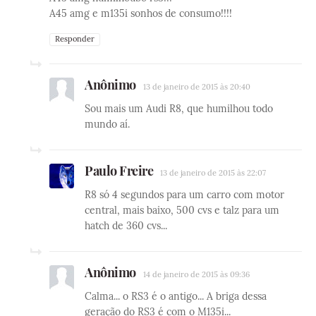
A45 amg e m135i sonhos de consumo!!!!
Responder
Anônimo
13 de janeiro de 2015 às 20:40
Sou mais um Audi R8, que humilhou todo
mundo aí.
Paulo Freire
13 de janeiro de 2015 às 22:07
R8 só 4 segundos para um carro com motor
central, mais baixo, 500 cvs e talz para um
hatch de 360 cvs...
Anônimo
14 de janeiro de 2015 às 09:36
Calma... o RS3 é o antigo... A briga dessa
geração do RS3 é com o M135i...