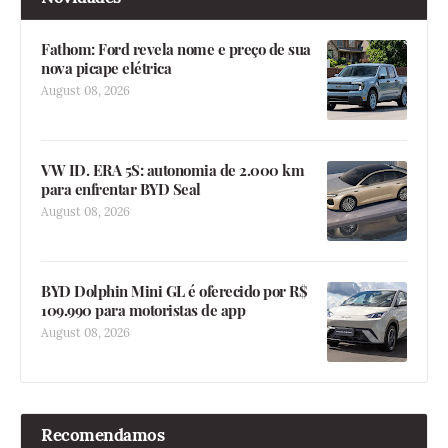
Fathom: Ford revela nome e preço de sua
nova picape elétrica
August 08, 2026
VW ID. ERA 5S: autonomia de 2.000 km
para enfrentar BYD Seal
August 08, 2026
BYD Dolphin Mini GL é oferecido por R$
109.990 para motoristas de app
August 08, 2026
Recomendamos