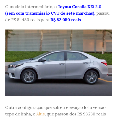
O modelo intermediário, o
Toyota Corolla XEi 2.0
(sem com transmissão CVT de sete marchas),
passou
de R$ 81.480 reais para
R$ 82.050 reais
.
Outra configuração que sofreu elevação foi a versão
topo de linha, o
Altis
, que passou dos R$ 93.730 reais