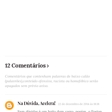
12 Comentários
Comentários que contenham palavras de baixo calão
(palavrões),conteúdo ofensivo, racista ou homofóbico serão
apagados sem prévio aviso.
Na Dúvida, Acelera!
22 de dezembro de 2014 às 18:18
Sem dúvidas é um baita dum carro, porém, o Fusion