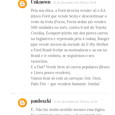
Unknown
22 de dezembro de 2014 às 20:18
Pela sua ótica, a Ford deveria vender só o KA
(único Ford que vende bem) e descontinuar o
resto da frota (Focus, Focus sedan (só vendeu
500 unidades no mês, contra 6 mil do Toyota
Corolla), Ecosport (eleito um dos piores carros
na Inglaterra e reprovada pela 4 rodas), Ranger
(que vende menos da metade da S-10). Melhor
a Ford Brasil fechar as montadoras e as css no
Brasil e ir embora, se seguirmos o seu
raciocínio.
E a Fiat? Vende bem só carros populares (Bravo
e Linea pouco vendem).
Vamos ficar só com as carroças: Gol, Onix,
Palio Fire - que vendem bastante. Joinha!
pauloxeki
22 de dezembro de 2014 às 22:39
É.. Não faz muito sentido mesmo essa lógica.