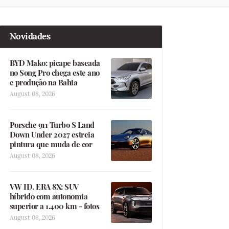
Novidades
BYD Mako: picape baseada
no Song Pro chega este ano
e produção na Bahia
August 08, 2026
Porsche 911 Turbo S Land
Down Under 2027 estreia
pintura que muda de cor
August 08, 2026
VW ID. ERA 8X: SUV
híbrido com autonomia
superior a 1.400 km - fotos
August 08, 2026