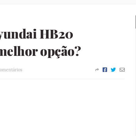
Hyundai HB20
 melhor opção?
omentários