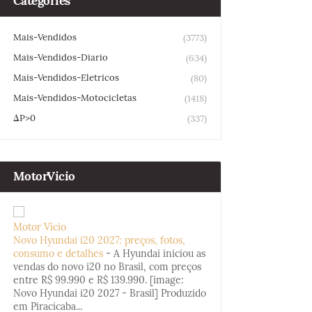
Categories
Mais-Vendidos
(3773)
Mais-Vendidos-Diario
(634)
Mais-Vendidos-Eletricos
(80)
Mais-Vendidos-Motocicletas
(1418)
ΔP>0
(337)
MotorVicio
Motor Vício
Novo Hyundai i20 2027: preços, fotos,
consumo e detalhes
-
A Hyundai iniciou as
vendas do novo i20 no Brasil, com preços
entre R$ 99.990 e R$ 139.990. [image:
Novo Hyundai i20 2027 - Brasil] Produzido
em Piracicaba...