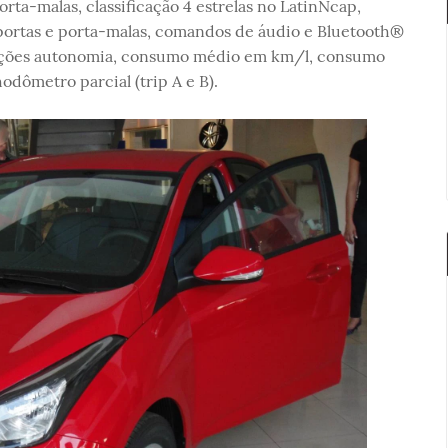
ta-malas, classificação 4 estrelas no LatinNcap,
ortas e porta-malas, comandos de áudio e Bluetooth®
nções autonomia, consumo médio em km/l, consumo
dômetro parcial (trip A e B).