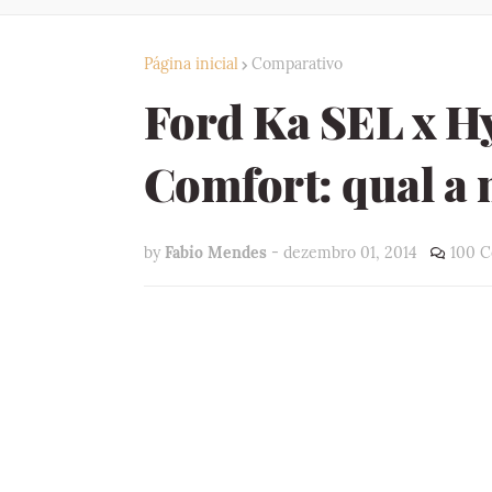
Página inicial
Comparativo
Ford Ka SEL x 
Comfort: qual a
by
Fabio Mendes
-
dezembro 01, 2014
100 C