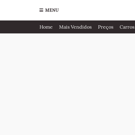
MENU
Home
Mais Vendidos
Preços
Carros