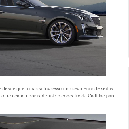
-V desde que a marca ingressou no segmento de sedãs
 que acabou por redefinir o conceito da Cadillac para