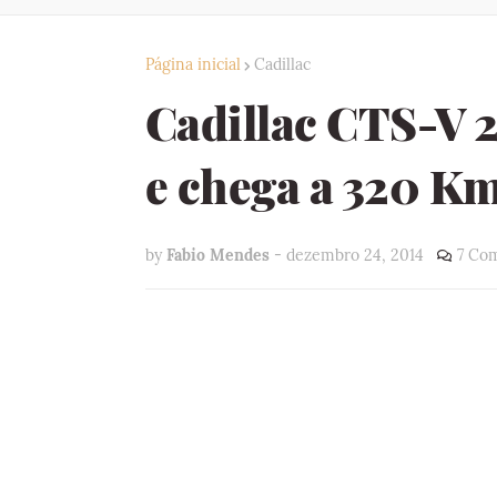
Página inicial
Cadillac
Cadillac CTS-V 2
e chega a 320 K
by
Fabio Mendes
-
dezembro 24, 2014
7 Com