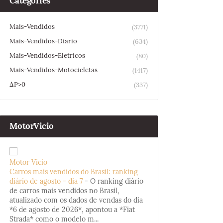
Categories
Mais-Vendidos
(3771)
Mais-Vendidos-Diario
(634)
Mais-Vendidos-Eletricos
(80)
Mais-Vendidos-Motocicletas
(1417)
ΔP>0
(337)
MotorVicio
Motor Vício
Carros mais vendidos do Brasil: ranking
diário de agosto - dia 7
-
O ranking diário
de carros mais vendidos no Brasil,
atualizado com os dados de vendas do dia
*6 de agosto de 2026*, apontou a *Fiat
Strada* como o modelo m...