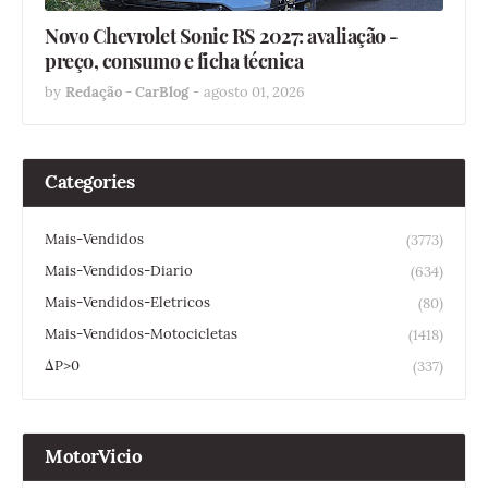
Novo Chevrolet Sonic RS 2027: avaliação -
preço, consumo e ficha técnica
by
Redação - CarBlog
-
agosto 01, 2026
Categories
Mais-Vendidos
(3773)
Mais-Vendidos-Diario
(634)
Mais-Vendidos-Eletricos
(80)
Mais-Vendidos-Motocicletas
(1418)
ΔP>0
(337)
MotorVicio