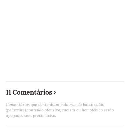
11 Comentários
Comentários que contenham palavras de baixo calão
(palavrões),conteúdo ofensivo, racista ou homofóbico serão
apagados sem prévio aviso.