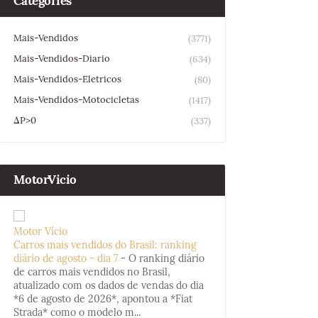
Categories
Mais-Vendidos
(3771)
Mais-Vendidos-Diario
(634)
Mais-Vendidos-Eletricos
(80)
Mais-Vendidos-Motocicletas
(1417)
ΔP>0
(337)
MotorVicio
Motor Vício
Carros mais vendidos do Brasil: ranking
diário de agosto - dia 7
-
O ranking diário
de carros mais vendidos no Brasil,
atualizado com os dados de vendas do dia
*6 de agosto de 2026*, apontou a *Fiat
Strada* como o modelo m...