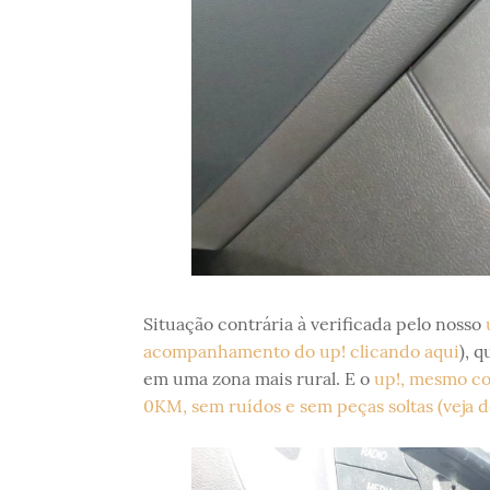
Situação contrária à verificada pelo nosso
acompanhamento do up! clicando aqui
), 
em uma zona mais rural. E o
up!, mesmo co
0KM, sem ruídos e sem peças soltas (veja d