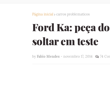
Página inicial
carros problematicos
Ford Ka: peça do
soltar em teste
by
Fabio Mendes
-
novembro 17, 2014
74 Co