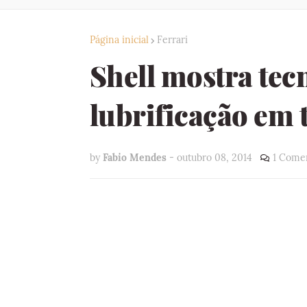
Página inicial
Ferrari
Shell mostra tec
lubrificação em 
by
Fabio Mendes
-
outubro 08, 2014
1 Comen