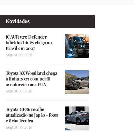
Novidades
iCAUR v27: Defender
híbrido chinês chega ao
Brasil em 2027
August 06, 2026
Toyota bZ Woodland chega
à linha 2027 com perfil
aventureiro nos EUA
August 06, 2026
Toyota GR86 recebe
atualização no Japão - fotos
e ficha técnica
August 06, 2026