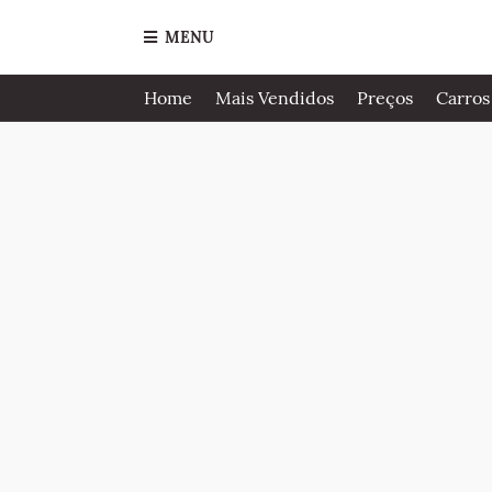
MENU
Home
Mais Vendidos
Preços
Carros