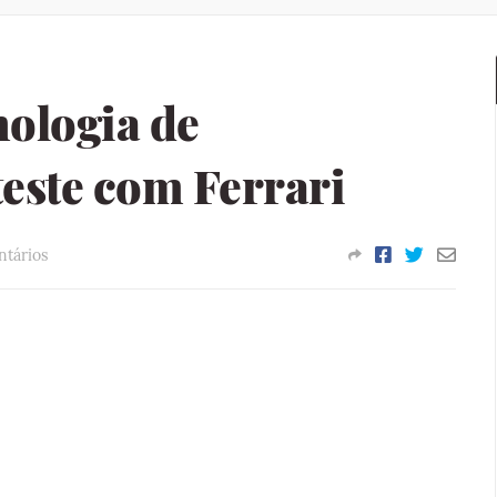
nologia de
teste com Ferrari
tários