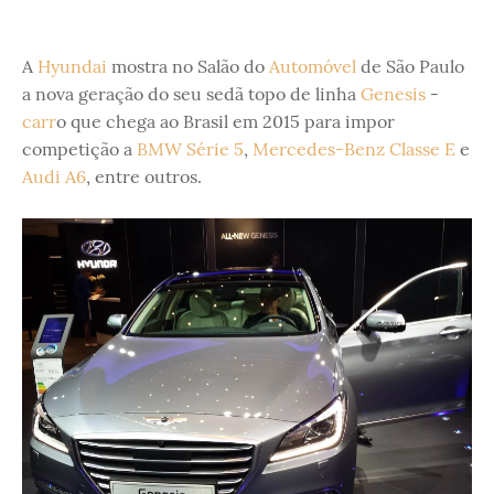
A
Hyundai
mostra no Salão do
Automóvel
de São Paulo
a nova geração do seu sedã topo de linha
Genesis
-
carr
o que chega ao Brasil em 2015 para impor
competição a
BMW Série 5
,
Mercedes-Benz Classe E
e
Audi A6
, entre outros.