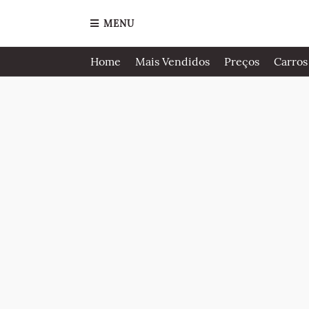
MENU
Home
Mais Vendidos
Preços
Carros