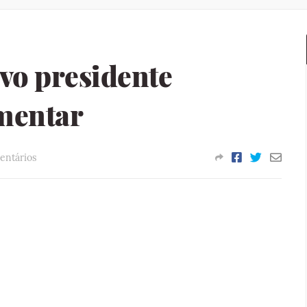
vo presidente
mentar
entários