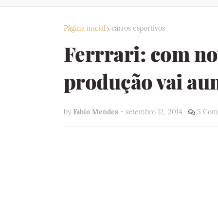
Página inicial
carros esportivos
Ferrrari: com no
produção vai au
by
Fabio Mendes
-
setembro 12, 2014
5 Com