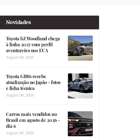
Novidades
Toyota bZ Woodland chega
à linha 2027 com perfil
aventureiro nos EUA
August 06, 2026
Toyota GR86 recebe
atualização no Japão - fotos
e ficha técnica
August 06, 2026
Carros mais vendidos no
Brasil em agosto de 2026 -
dia 6
August 06, 2026