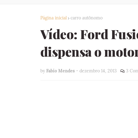
Página inicial
carro autônomo
Vídeo: Ford Fus
dispensa o motor
by
Fabio Mendes
-
dezembro 14, 2013
3 Com