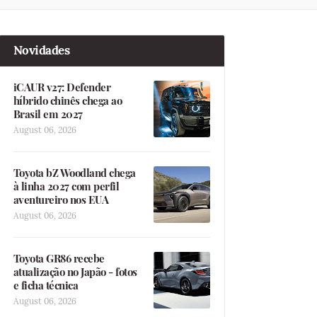
Novidades
iCAUR v27: Defender
híbrido chinês chega ao
Brasil em 2027
August 06, 2026
Toyota bZ Woodland chega
à linha 2027 com perfil
aventureiro nos EUA
August 06, 2026
Toyota GR86 recebe
atualização no Japão - fotos
e ficha técnica
August 06, 2026