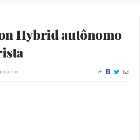
ion Hybrid autônomo
ista
entários