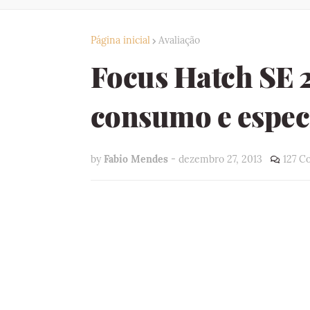
Página inicial
Avaliação
Focus Hatch SE 2
consumo e espec
by
Fabio Mendes
-
dezembro 27, 2013
127 C