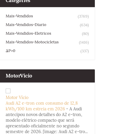
Categories
Mais-Vendidos
(3769)
Mais-Vendidos-Diario
(634)
Mais-Vendidos-Eletricos
(80)
Mais-Vendidos-Motocicletas
(1416)
ΔP>0
(337)
MotorVicio
Motor Vício
Audi A2 e-tron com consumo de 12,8
kWh/100 km estreia em 2026
-
A Audi
antecipou novos detalhes do A2 e-tron,
modelo elétrico compacto que será
apresentado oficialmente no segundo
semestre de 2026. [image: Audi A2 e-tro...