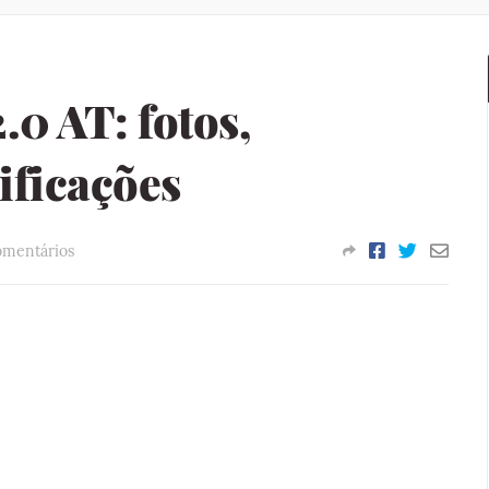
.0 AT: fotos,
ificações
omentários