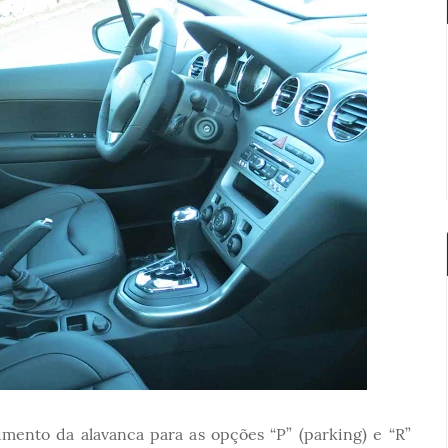
vimento da alavanca para as opções “P” (parking) e “R”