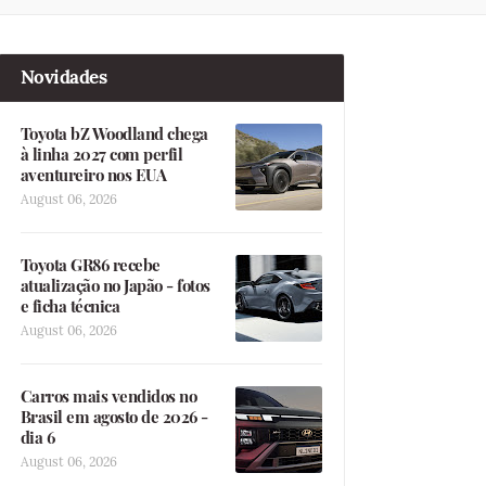
Novidades
Toyota bZ Woodland chega
à linha 2027 com perfil
aventureiro nos EUA
August 06, 2026
Toyota GR86 recebe
atualização no Japão - fotos
e ficha técnica
August 06, 2026
Carros mais vendidos no
Brasil em agosto de 2026 -
dia 6
August 06, 2026