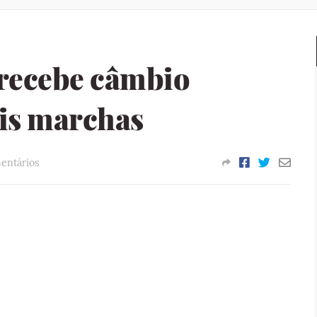
 recebe câmbio
eis marchas
entários