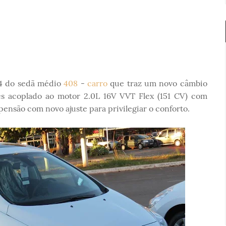
14 do sedã médio
408
-
carro
que traz um novo câmbio
es acoplado ao motor 2.0L 16V VVT Flex (151 CV) com
ensão com novo ajuste para privilegiar o conforto.