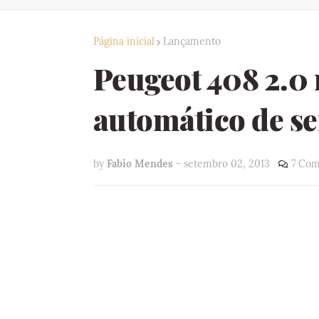
Página inicial
Lançamento
Peugeot 408 2.0
automático de s
by
Fabio Mendes
-
setembro 02, 2013
7 Com