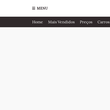
MENU
Home
Mais Vendidos
Preços
Carros