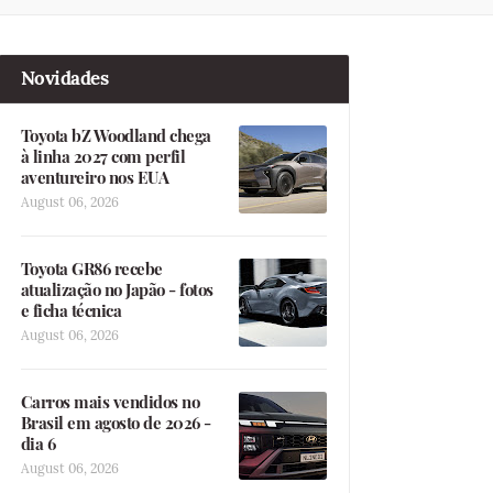
Novidades
Toyota bZ Woodland chega
à linha 2027 com perfil
aventureiro nos EUA
August 06, 2026
Toyota GR86 recebe
atualização no Japão - fotos
e ficha técnica
August 06, 2026
Carros mais vendidos no
Brasil em agosto de 2026 -
dia 6
August 06, 2026