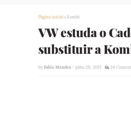
Página inicial
Kombi
VW estuda o Cad
substituir a Kom
by
Fabio Mendes
-
julho 28, 2013
34 Coment