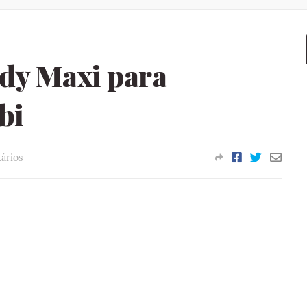
dy Maxi para
bi
ários