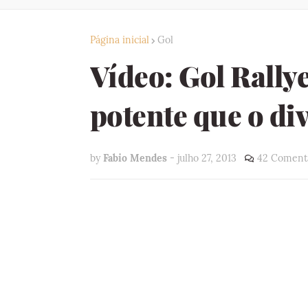
Página inicial
Gol
Vídeo: Gol Rally
potente que o di
by
Fabio Mendes
-
julho 27, 2013
42 Comentá