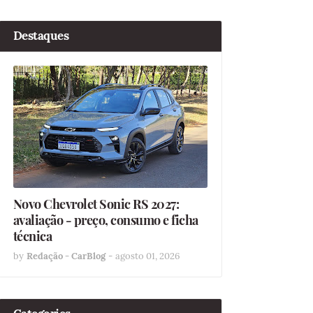
Destaques
Novo Chevrolet Sonic RS 2027:
avaliação - preço, consumo e ficha
técnica
by
Redação - CarBlog
-
agosto 01, 2026