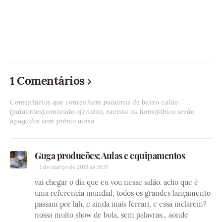
1 Comentários
Comentários que contenham palavras de baixo calão
(palavrões),conteúdo ofensivo, racista ou homofóbico serão
apagados sem prévio aviso.
Guga producões; Aulas e equipamentos
1 de março de 2013 às 19:37
vai chegar o dia que eu vou nesse salão. acho que é
uma referencia mundial, todos os grandes lançamento
passam por lah, e ainda mais ferrari, e essa mclarem?
nossa muito show de bola, sem palavras... aonde