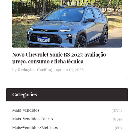
Novo Chevrolet Sonic RS 2027: avaliação -
preço, consumo e ficha técnica
by
Redação - CarBlog
-
agosto 01, 2026
Categories
Mais-Vendidos
(3773)
Mais-Vendidos-Diario
(634)
Mais-Vendidos-Eletricos
(80)