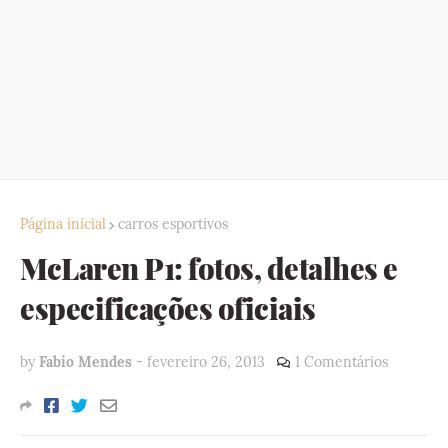
Página inicial
carros esportivos
McLaren P1: fotos, detalhes e
especificações oficiais
by
Fabio Mendes
-
fevereiro 26, 2013
1 Comentários