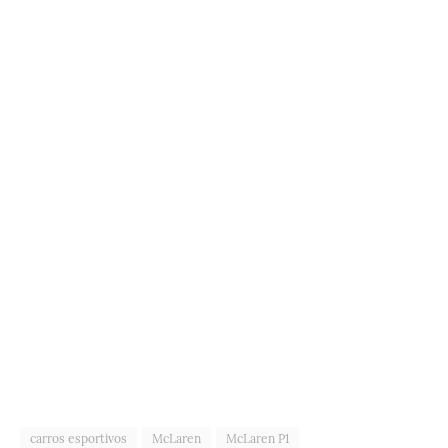
carros esportivos
McLaren
McLaren P1