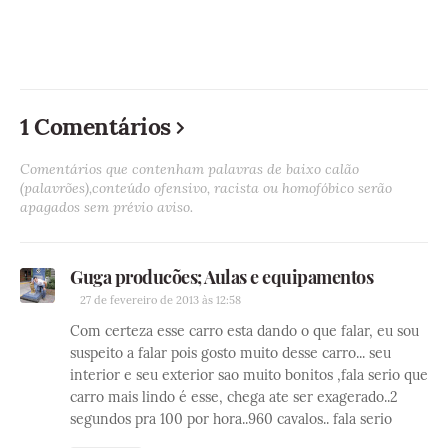
1 Comentários
Comentários que contenham palavras de baixo calão
(palavrões),conteúdo ofensivo, racista ou homofóbico serão
apagados sem prévio aviso.
Guga producões; Aulas e equipamentos
27 de fevereiro de 2013 às 12:58
Com certeza esse carro esta dando o que falar, eu sou
suspeito a falar pois gosto muito desse carro... seu
interior e seu exterior sao muito bonitos ,fala serio que
carro mais lindo é esse, chega ate ser exagerado..2
segundos pra 100 por hora..960 cavalos.. fala serio