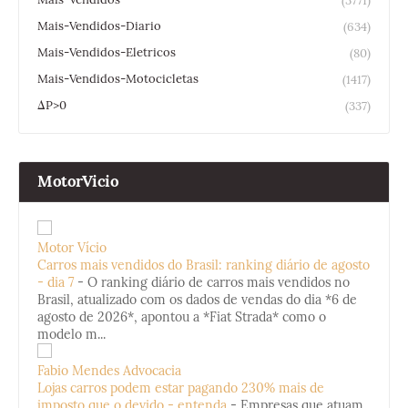
(3771)
Mais-Vendidos-Diario
(634)
Mais-Vendidos-Eletricos
(80)
Mais-Vendidos-Motocicletas
(1417)
ΔP>0
(337)
MotorVicio
Motor Vício
Carros mais vendidos do Brasil: ranking diário de agosto
- dia 7
-
O ranking diário de carros mais vendidos no
Brasil, atualizado com os dados de vendas do dia *6 de
agosto de 2026*, apontou a *Fiat Strada* como o
modelo m...
Fabio Mendes Advocacia
Lojas carros podem estar pagando 230% mais de
imposto que o devido - entenda
-
Empresas que atuam