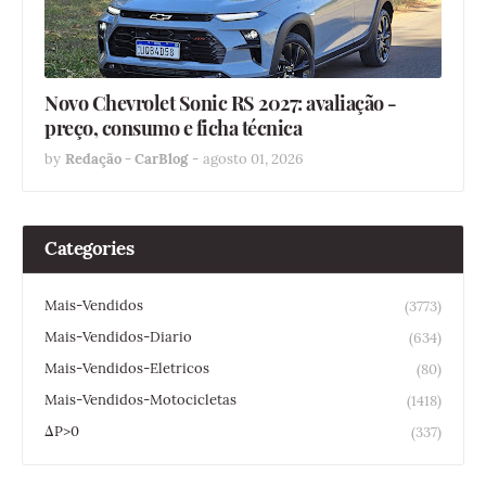
Novo Chevrolet Sonic RS 2027: avaliação -
preço, consumo e ficha técnica
by
Redação - CarBlog
-
agosto 01, 2026
Categories
Mais-Vendidos
(3773)
Mais-Vendidos-Diario
(634)
Mais-Vendidos-Eletricos
(80)
Mais-Vendidos-Motocicletas
(1418)
ΔP>0
(337)