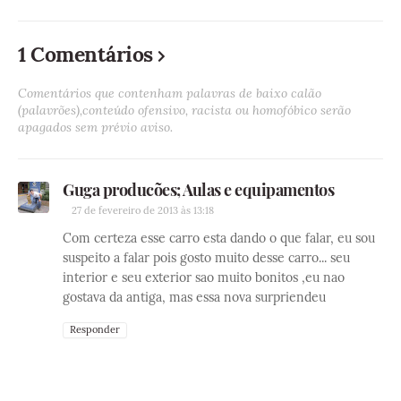
1 Comentários
Comentários que contenham palavras de baixo calão
(palavrões),conteúdo ofensivo, racista ou homofóbico serão
apagados sem prévio aviso.
Guga producões; Aulas e equipamentos
27 de fevereiro de 2013 às 13:18
Com certeza esse carro esta dando o que falar, eu sou
suspeito a falar pois gosto muito desse carro... seu
interior e seu exterior sao muito bonitos ,eu nao
gostava da antiga, mas essa nova surpriendeu
Responder