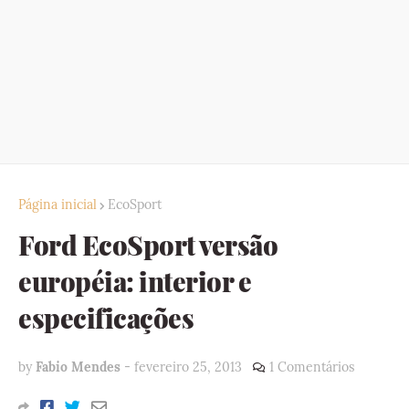
Página inicial
EcoSport
Ford EcoSport versão
européia: interior e
especificações
by
Fabio Mendes
-
fevereiro 25, 2013
1 Comentários