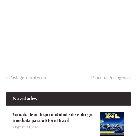
Postagem Anterior
Próxima Postagem
Novidades
Yamaha tem disponibilidade de entrega
imediata para o Move Brasil
August 09, 2026