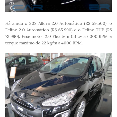
Há ainda o 308 Allure 2.0 Automático (R$ 59.500), o
Feline 2.0 Automático (R$ 65.990) e o Feline THP (R$
73.990). Esse motor 2.0 Flex tem 151 cv a 6000 RPM e
torque máximo de 22 kgfm a 4000 RPM.