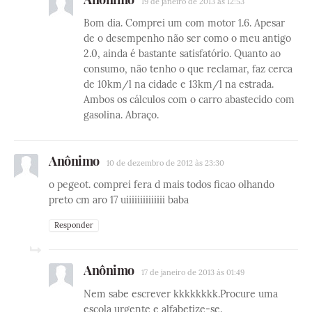
19 de janeiro de 2013 às 12:53
Bom dia. Comprei um com motor 1.6. Apesar
de o desempenho não ser como o meu antigo
2.0, ainda é bastante satisfatório. Quanto ao
consumo, não tenho o que reclamar, faz cerca
de 10km/l na cidade e 13km/l na estrada.
Ambos os cálculos com o carro abastecido com
gasolina. Abraço.
Anônimo
10 de dezembro de 2012 às 23:30
o pegeot. comprei fera d mais todos ficao olhando
preto cm aro 17 uiiiiiiiiiiiiii baba
Responder
Anônimo
17 de janeiro de 2013 às 01:49
Nem sabe escrever kkkkkkkk.Procure uma
escola urgente e alfabetize-se.