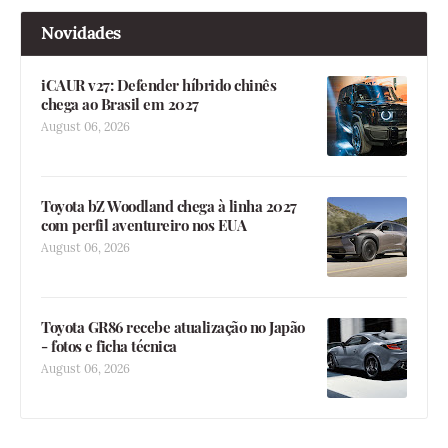
Novidades
iCAUR v27: Defender híbrido chinês
chega ao Brasil em 2027
August 06, 2026
Toyota bZ Woodland chega à linha 2027
com perfil aventureiro nos EUA
August 06, 2026
Toyota GR86 recebe atualização no Japão
- fotos e ficha técnica
August 06, 2026