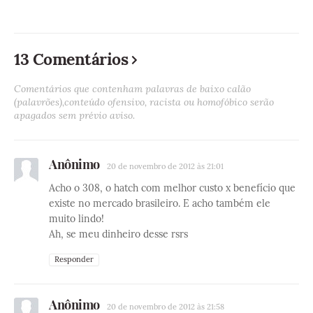
13 Comentários
Comentários que contenham palavras de baixo calão
(palavrões),conteúdo ofensivo, racista ou homofóbico serão
apagados sem prévio aviso.
Anônimo
20 de novembro de 2012 às 21:01
Acho o 308, o hatch com melhor custo x benefício que
existe no mercado brasileiro. E acho também ele
muito lindo!
Ah, se meu dinheiro desse rsrs
Responder
Anônimo
20 de novembro de 2012 às 21:58