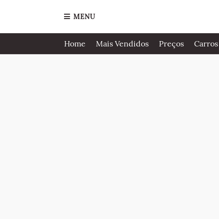
MENU
Home
Mais Vendidos
Preços
Carros