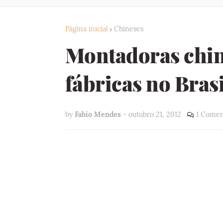
Página inicial
Chineses
Montadoras chin
fábricas no Brasi
by
Fabio Mendes
-
outubro 21, 2012
1 Comen