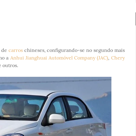
r de
carros
chineses, configurando-se no segundo mais
mo a
Anhui Jianghuai Automóvel Company (JAC)
,
Chery
e outros.