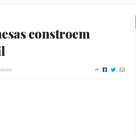
esas constroem
l
tários