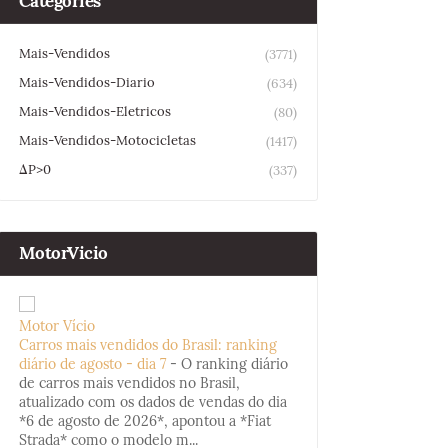
Categories
Mais-Vendidos
(3771)
Mais-Vendidos-Diario
(634)
Mais-Vendidos-Eletricos
(80)
Mais-Vendidos-Motocicletas
(1417)
ΔP>0
(337)
MotorVicio
Motor Vício
Carros mais vendidos do Brasil: ranking
diário de agosto - dia 7
-
O ranking diário
de carros mais vendidos no Brasil,
atualizado com os dados de vendas do dia
*6 de agosto de 2026*, apontou a *Fiat
Strada* como o modelo m...