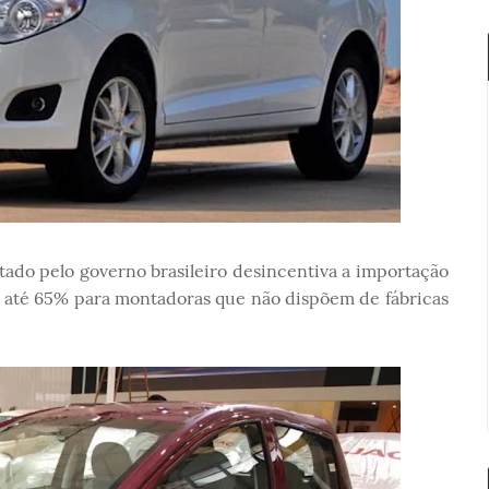
tado pelo governo brasileiro desincentiva a importação
ra até 65% para montadoras que não dispõem de fábricas