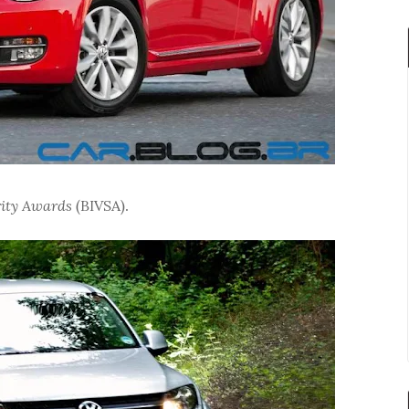
rity Awards
(BIVSA).