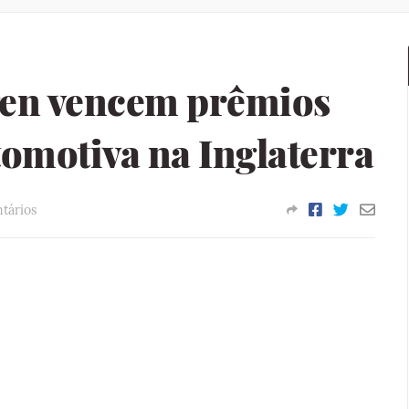
gen vencem prêmios
omotiva na Inglaterra
tários