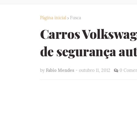
Página inicial
Fusca
Carros Volkswa
de segurança aut
by
Fabio Mendes
-
outubro 11, 2012
0 Comen