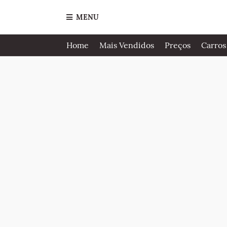
MENU
Home
Mais Vendidos
Preços
Carros