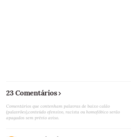
23 Comentários
Comentários que contenham palavras de baixo calão
(palavrões),conteúdo ofensivo, racista ou homofóbico serão
apagados sem prévio aviso.