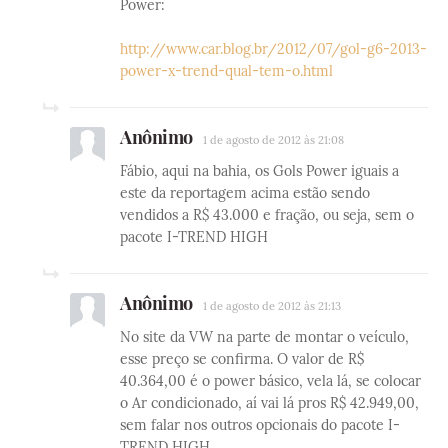
Power:
http://www.car.blog.br/2012/07/gol-g6-2013-
power-x-trend-qual-tem-o.html
Anônimo
1 de agosto de 2012 às 21:08
Fábio, aqui na bahia, os Gols Power iguais a
este da reportagem acima estão sendo
vendidos a R$ 43.000 e fração, ou seja, sem o
pacote I-TREND HIGH
Anônimo
1 de agosto de 2012 às 21:13
No site da VW na parte de montar o veículo,
esse preço se confirma. O valor de R$
40.364,00 é o power básico, vela lá, se colocar
o Ar condicionado, aí vai lá pros R$ 42.949,00,
sem falar nos outros opcionais do pacote I-
TREND HIGH