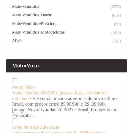
Mais-Vendidos
(3773)
Mais-Vendidos-Diario
(634)
Mais-Vendidos-Eletricos
(80)
Mais-Vendidos-Motocicletas
(1418)
ΔP>0
(337)
MotorVicio
Motor Vício
Novo Hyundai i20 2027: preços, fotos, consumo e
detalhes
-
A Hyundai iniciou as vendas do novo i20 no
Brasil, com preços entre R$ 99.990 e R$ 139.990.
[image: Novo Hyundai i20 2027 - Brasil] Produzido em
Piracicaba...
Fabio Mendes Advocacia
Lojas carros podem estar pagando 230% mais de