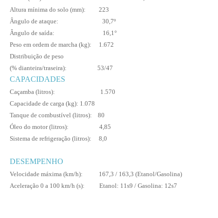
Altura mínima do solo (mm): 223
Ângulo de ataque: 30,7º
Ângulo de saída: 16,1°
Peso em ordem de marcha (kg): 1.672
Distribuição de peso
(% dianteira/traseira): 53/47
CAPACIDADES
Caçamba (litros): 1.5
70
Capacidade de carga (kg): 1.078
Tanque de combustível (litros): 80
Óleo do motor (litros): 4,85
Sistema de refrigeração (litros): 8,0
D
ESEMPENHO
Velocidade máxima (km/h): 167,3 / 163,3 (Etanol/Gasolina)
Aceleração 0 a 100 km/h (s): Etanol: 11s9 / Gasolina: 12s7