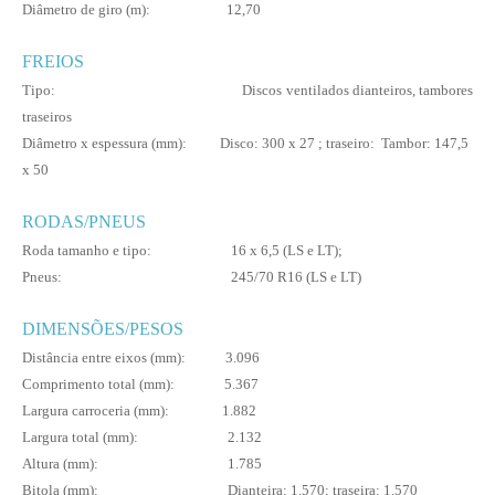
Diâmetro de giro (m): 12,70
FREIOS
Tipo: Discos ventilados dianteiros, tambores
traseiros
Diâmetro x espessura (mm): Disco: 300 x 27 ; traseiro: Tambor: 147,5
x 50
RODAS/PNEUS
Roda tamanho e tipo: 16 x 6,5 (LS e LT);
Pneus: 245/70 R16 (LS e LT)
DIMENSÕES/PESOS
Distância entre eixos (mm): 3.096
Comprimento total (mm): 5.367
Largura carroceria (mm): 1.882
Largura total (mm): 2.132
Altura (mm): 1.785
Bitola (mm): Dianteira: 1.570; traseira: 1.570