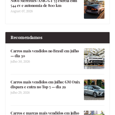
Novo Mercedes-AMG GT 53 estreia com
544 cv e autonomia de 800 km
August 07, 2026
Recomendamos
Carros mais vendidos no Brasil em julho
— dia 30
julho 30, 2026
Carros mais vendidos em julho: GM Onix
dispara e entra no Top 5 — dia 29
julho 29, 2026
Carros e marcas mais vendidos em julho