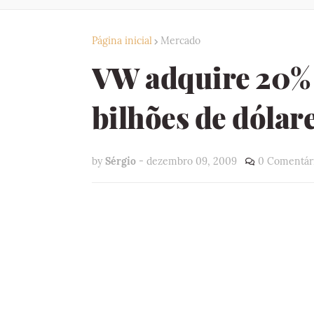
Página inicial
Mercado
VW adquire 20% 
bilhões de dólar
by
Sérgio
-
dezembro 09, 2009
0 Comentár