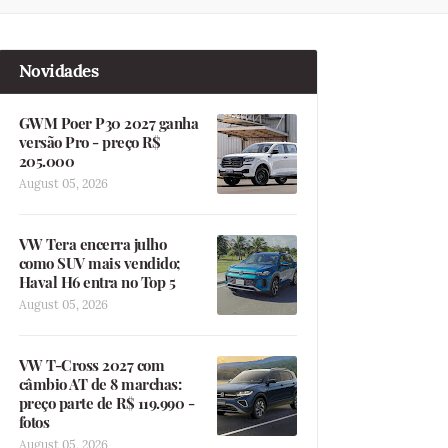
Novidades
GWM Poer P30 2027 ganha
versão Pro - preço R$
205.000
August 05, 2026
VW Tera encerra julho
como SUV mais vendido;
Haval H6 entra no Top 5
August 05, 2026
VW T-Cross 2027 com
câmbio AT de 8 marchas:
preço parte de R$ 119.990 -
fotos
August 05, 2026