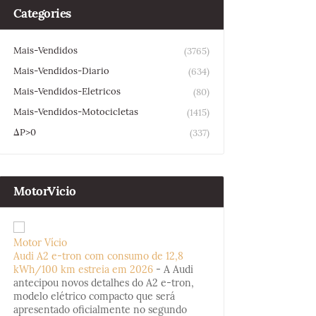
Categories
Mais-Vendidos
(3765)
Mais-Vendidos-Diario
(634)
Mais-Vendidos-Eletricos
(80)
Mais-Vendidos-Motocicletas
(1415)
ΔP>0
(337)
MotorVicio
Motor Vício
Audi A2 e-tron com consumo de 12,8
kWh/100 km estreia em 2026
-
A Audi
antecipou novos detalhes do A2 e-tron,
modelo elétrico compacto que será
apresentado oficialmente no segundo