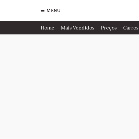
MENU
Home
Mais Vendidos
Preços
Carros