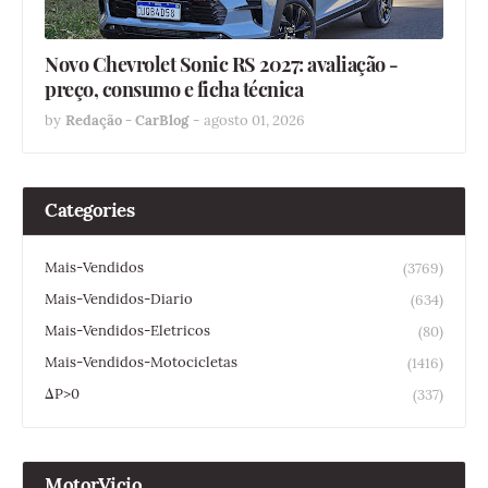
Novo Chevrolet Sonic RS 2027: avaliação -
preço, consumo e ficha técnica
by
Redação - CarBlog
-
agosto 01, 2026
Categories
Mais-Vendidos
(3769)
Mais-Vendidos-Diario
(634)
Mais-Vendidos-Eletricos
(80)
Mais-Vendidos-Motocicletas
(1416)
ΔP>0
(337)
MotorVicio