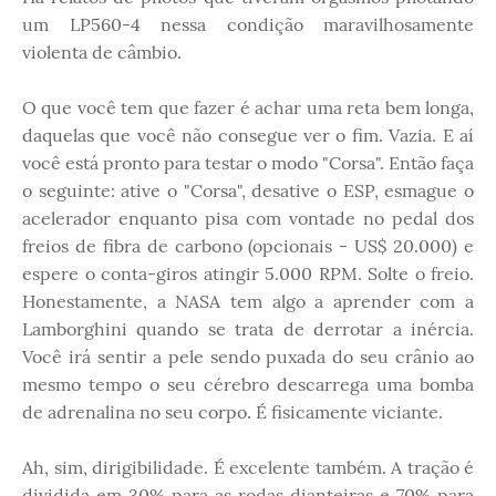
um LP560-4 nessa condição maravilhosamente
violenta de câmbio.
O que você tem que fazer é achar uma reta bem longa,
daquelas que você não consegue ver o fim. Vazia. E aí
você está pronto para testar o modo "Corsa". Então faça
o seguinte: ative o "Corsa", desative o ESP, esmague o
acelerador enquanto pisa com vontade no pedal dos
freios de fibra de carbono (opcionais - US$ 20.000) e
espere o conta-giros atingir 5.000 RPM. Solte o freio.
Honestamente, a NASA tem algo a aprender com a
Lamborghini quando se trata de derrotar a inércia.
Você irá sentir a pele sendo puxada do seu crânio ao
mesmo tempo o seu cérebro descarrega uma bomba
de adrenalina no seu corpo. É fisicamente viciante.
Ah, sim, dirigibilidade. É excelente também. A tração é
dividida em 30% para as rodas dianteiras e 70% para