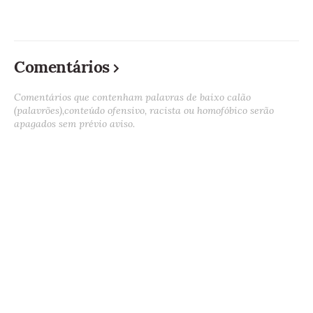
Comentários
Comentários que contenham palavras de baixo calão
(palavrões),conteúdo ofensivo, racista ou homofóbico serão
apagados sem prévio aviso.