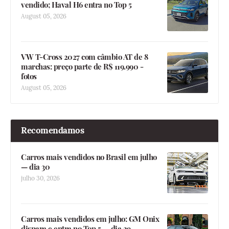
vendido; Haval H6 entra no Top 5
August 05, 2026
VW T-Cross 2027 com câmbio AT de 8
marchas: preço parte de R$ 119.990 -
fotos
August 05, 2026
Recomendamos
Carros mais vendidos no Brasil em julho
— dia 30
julho 30, 2026
Carros mais vendidos em julho: GM Onix
dispara e entra no Top 5 — dia 29