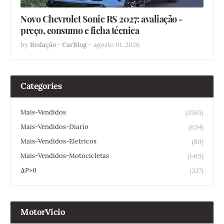
Novo Chevrolet Sonic RS 2027: avaliação -
preço, consumo e ficha técnica
by
Redação - CarBlog
-
agosto 01, 2026
Categories
Mais-Vendidos
(3765)
Mais-Vendidos-Diario
(634)
Mais-Vendidos-Eletricos
(80)
Mais-Vendidos-Motocicletas
(1415)
ΔP>0
(337)
MotorVicio