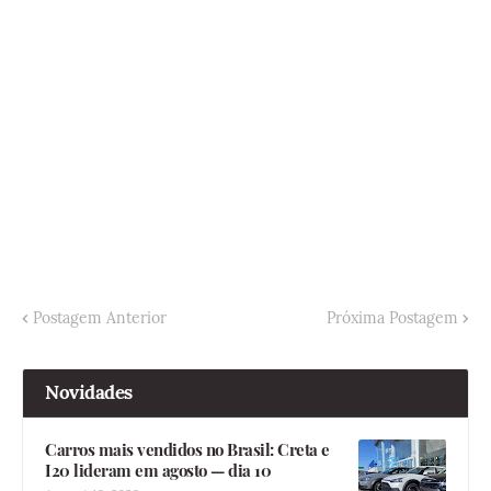
Postagem Anterior
Próxima Postagem
Novidades
Carros mais vendidos no Brasil: Creta e
I20 lideram em agosto — dia 10