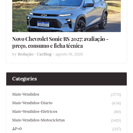
Novo Chevrolet Sonic RS 2027: avaliação -
preço, consumo e ficha técnica
by
Redação - CarBlog
-
agosto 01, 2026
Categories
Mais-Vendidos
(3775)
Mais-Vendidos-Diario
(634)
Mais-Vendidos-Eletricos
(80)
Mais-Vendidos-Motocicletas
(1419)
ΔP>0
(337)