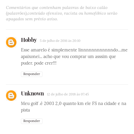
Comentários que contenham palavras de baixo calão
(palavrões),conteúdo ofensivo, racista ou homofóbico serão
apagados sem prévio aviso.
Hobby
5 de julho de 2016 às 20:10
Esse amarelo é simplemente linnnnnnnnnnnndo....me
apaixonei... acho que vou comprar um asssim que
puder. pode crer!!!
Responder
Unknown
12 de julho de 2018 às 07:45
Meu golf .é 2003 2,0 quanto km ele FS na cidade e na
pista
Responder