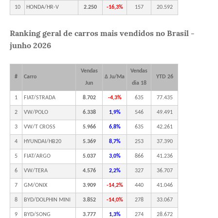
10
HONDA/HR-V
2.250
-16,3%
157
20.592
Ranking geral de carros mais vendidos no Brasil -
junho 2026
Vendas
Vendas
#
Carro
Δ Ju/Ma
YTD 26
Jun
dia 18
1
FIAT/STRADA
8.702
-4,3%
635
77.435
2
VW/POLO
6.338
1,9%
546
49.491
3
VW/T CROSS
5.966
6,8%
635
42.261
4
HYUNDAI/HB20
5.369
8,7%
253
37.390
5
FIAT/ARGO
5.037
3,0%
866
41.236
6
VW/TERA
4.576
2,2%
327
36.707
7
GM/ONIX
3.909
-14,2%
440
41.046
8
BYD/DOLPHIN MINI
3.852
-14,0%
278
33.067
9
BYD/SONG
3.777
1,3%
274
28.672