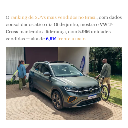
O
ranking de SUVs mais vendidos no Brasil
, com dados
consolidados até o dia
18
de junho, mostra o
VW T-
Cross
mantendo a liderança, com
5.966
unidades
vendidas — alta de
6,8%
frente a maio
.