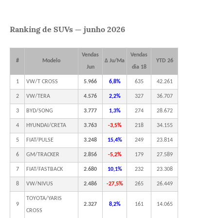
Ranking de SUVs — junho 2026
Vendas
Vendas
#
Modelo
Δ Ju/Ma
YTD 26
Jun
dia 18
1
VW/T CROSS
5.966
6,8%
635
42.261
2
VW/TERA
4.576
2,2%
327
36.707
3
BYD/SONG
3.777
1,3%
274
28.672
4
HYUNDAI/CRETA
3.763
-3,5%
218
34.155
5
FIAT/PULSE
3.248
15,4%
249
23.814
6
GM/TRACKER
2.856
-5,2%
179
27.589
7
FIAT/FASTBACK
2.680
10,1%
232
23.308
8
VW/NIVUS
2.486
-27,5%
265
26.449
TOYOTA/YARIS
9
2.327
8,2%
161
14.065
CROSS