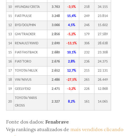
10
HYUNDAI/CRETA
3.763
-3,5%
218
34.155
11
FIAT/PULSE
3.248
15,4%
249
23.814
12
BYD/DOLPHIN
3.066
4,5%
246
15.602
13
GM/TRACKER
2.856
-5,2%
179
27.589
14
RENAULT/KWID
2.690
-13,1%
306
28.638
15
FIAT/FASTBACK
2.680
10,1%
232
23.308
16
FIAT/TORO
2.676
2,8%
236
24.375
17
TOYOTA/HILUX
2.652
12,7%
215
22.131
18
VW/NIVUS
2.486
-27,5%
265
26.449
19
GEELY/EX2
2.471
-3,2%
226
12.868
TOYOTA/YARIS
20
2.327
8,2%
161
14.065
CROSS
Fonte dos dados:
Fenabrave
Veja rankings atualizados de
mais vendidos clicando