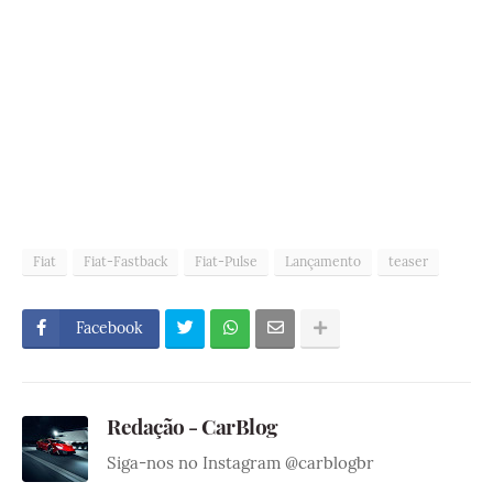
Fiat
Fiat-Fastback
Fiat-Pulse
Lançamento
teaser
Facebook
Redação - CarBlog
Siga-nos no Instagram @carblogbr