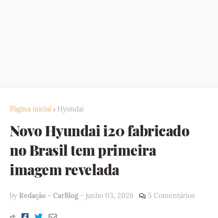
Página inicial
Hyundai
Novo Hyundai i20 fabricado
no Brasil tem primeira
imagem revelada
by
Redação - CarBlog
-
junho 03, 2026
5 Comentários