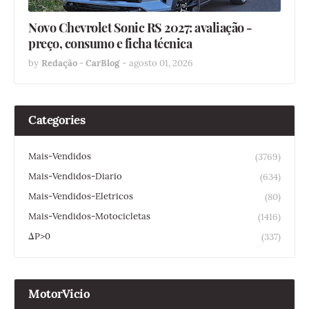
Novo Chevrolet Sonic RS 2027: avaliação -
preço, consumo e ficha técnica
by
Redação - CarBlog
-
agosto 01, 2026
Categories
Mais-Vendidos
(3769)
Mais-Vendidos-Diario
(634)
Mais-Vendidos-Eletricos
(80)
Mais-Vendidos-Motocicletas
(1416)
ΔP>0
(337)
MotorVicio