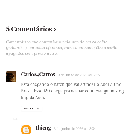
5 Comentários
Comentários que contenham palavras de baixo calão
(palavrões),conteúdo ofensivo, racista ou homofóbico serão
apagados sem prévio aviso.
Carlos4Carros
3 de junho de 2026 às 12:25
Está chegando o hatch que vai afundar o Audi A3 no
Brasil. Esse i20 chega pra acabar com essa gama xing
ling da Audi.
Responder
thieng
3 de junho de 2026 às 13:34