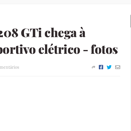
208 GTi chega à
rtivo elétrico - fotos
omentários