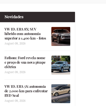
Novidades
VW ID. ERA 8X: SUV
híbrido com autonomia
superior a 1.400 km - fotos
August 08, 2026
Fathom: Ford revela nome
e preço de sua nova picape
elétrica
August 08, 2026
VW ID. ERA 5S: autonomia
de 2.000 km para enfrentar
BYD Seal
August 08, 2026