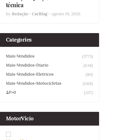
técnica
by
Redação - CarBlog
-
agosto 01, 2026
Categories
Mais-Vendidos
(3773)
Mais-Vendidos-Diario
(634)
Mais-Vendidos-Eletricos
(80)
Mais-Vendidos-Motocicletas
(1418)
ΔP>0
(337)
MotorVicio