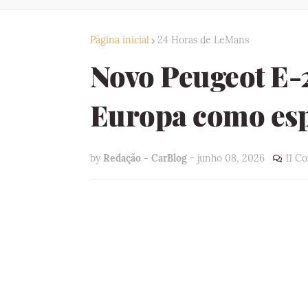
Página inicial
24 Horas de LeMans
Novo Peugeot E-
Europa como espo
by
Redação - CarBlog
-
junho 08, 2026
11 C