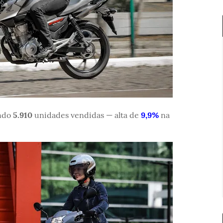
ando
5.910
unidades vendidas — alta de
9,9%
na