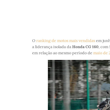
O
ranking de motos mais vendidas
em junh
a liderança isolada da
Honda CG 160
, com
em relação ao mesmo período de
maio de 