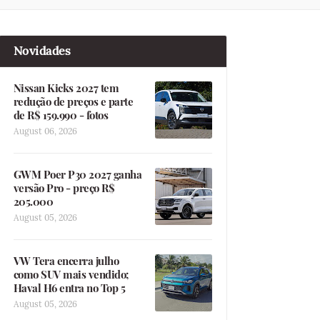
Novidades
Nissan Kicks 2027 tem
redução de preços e parte
de R$ 159.990 - fotos
August 06, 2026
GWM Poer P30 2027 ganha
versão Pro - preço R$
205.000
August 05, 2026
VW Tera encerra julho
como SUV mais vendido;
Haval H6 entra no Top 5
August 05, 2026