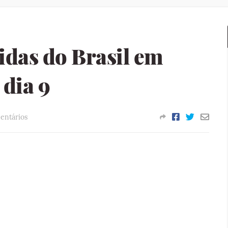
idas do Brasil em
dia 9
entários