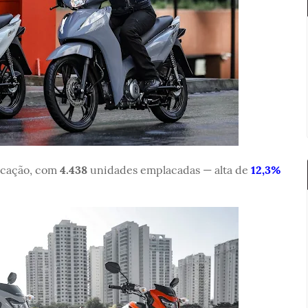
ocação, com
4.438
unidades emplacadas — alta de
12,3%