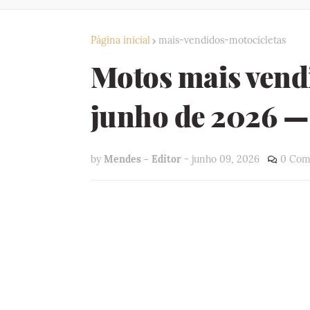
Página inicial
mais-vendidos-motocicletas
Motos mais vend
junho de 2026 — 
by
Mendes - Editor
-
junho 09, 2026
0 Com