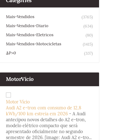
Categories
Mais-Vendidos
(3765)
Mais-Vendidos-Diario
(634)
Mais-Vendidos-Eletricos
(80)
Mais-Vendidos-Motocicletas
(1415)
ΔP>0
(337)
MotorVicio
Motor Vício
Audi A2 e-tron com consumo de 12,8
kWh/100 km estreia em 2026
-
A Audi
antecipou novos detalhes do A2 e-tron,
modelo elétrico compacto que será
apresentado oficialmente no segundo
semestre de 2026. [image: Audi A2 e-tro...