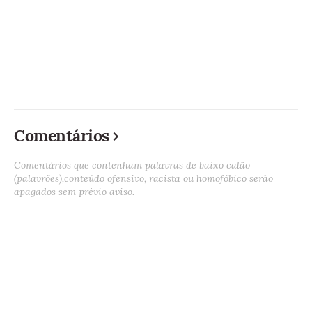
Comentários
Comentários que contenham palavras de baixo calão
(palavrões),conteúdo ofensivo, racista ou homofóbico serão
apagados sem prévio aviso.