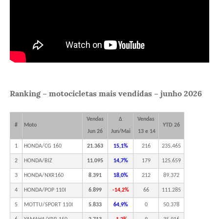
Ranking – motocicletas mais vendidas – junho 2026
Vendas
Δ
Vendas
#
Moto
YTD 26
Jun 26
Jun/Mai
13 e 14
1
HONDA/CG 160
21.363
15,1%
216
235.465
2
HONDA/BIZ
11.095
14,7%
179
125.659
3
HONDA/NXR160
8.391
18,0%
212
89.372
4
HONDA/POP 110I
6.899
-14,2%
66
111.285
5
MOTTU/SPORT 110I
5.833
64,9%
0
50.378