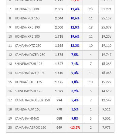
6
YAMAHA/YBR 150
2.713
-1,2%
9
35.916
7
HONDA/CB 300F
2.509
11,4%
28
31.291
8
HONDA/PCX 160
2.044
10,6%
11
25.159
9
HONDA/XRE 190
2.000
12,0%
19
25.079
10
HONDA/XRE 300
1.718
19,6%
11
19.238
11
YAMAHA/XTZ 250
1.635
12,3%
10
19.110
12
YAMAHA/FAZER 250
1.575
7,5%
4
19.747
13
SHINERAY/SHI 125
1.527
7,1%
7
18.365
14
YAMAHA/FAZER 150
1.410
9,4%
11
18.046
15
HONDA/ELITE 125
1.175
1,8%
10
15.227
16
SHINERAY/SHI 175
1.079
3,2%
5
14.619
17
YAMAHA/CROSSER 150
994
5,4%
7
12.547
18
HONDA/ADV 160
770
3,5%
1
9.511
19
YAMAHA/NMAX
688
9,8%
5
9.501
20
YAMAHA/AEROX 160
649
-13,3%
2
7.975