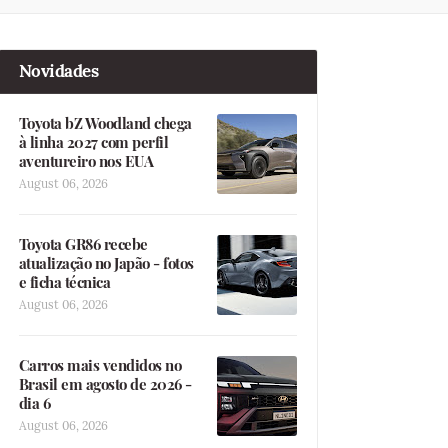
Novidades
Toyota bZ Woodland chega
à linha 2027 com perfil
aventureiro nos EUA
August 06, 2026
Toyota GR86 recebe
atualização no Japão - fotos
e ficha técnica
August 06, 2026
Carros mais vendidos no
Brasil em agosto de 2026 -
dia 6
August 06, 2026