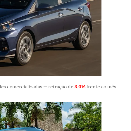
es comercializadas — retração de
3,0%
frente ao mês