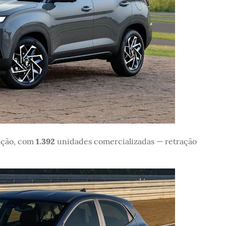
ação, com
1.392
unidades comercializadas — retração