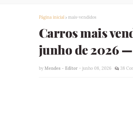
Página inicial
mais-vendidos
Carros mais vend
junho de 2026 — 
by
Mendes - Editor
-
junho 08, 2026
38 Co