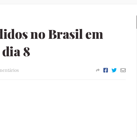
idos no Brasil em
dia 8
mentários