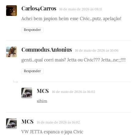
Carlos4Carros
16 de maio de 2026 às 08:11
Achei bem jaspion heim esse Civic...putz. apelação!
Responder
Commodus Antonius
16 de maio de 2026 às 10:06
genti...qual corri mais? Jetta ou Civic??? Jetta...ne;;!!!!
Responder
MCS
16 de maio de 2026 às 16:02
sihim
MCS
16 de maio de 2026 às 16:02
VW JETTA espanca o japa Civic