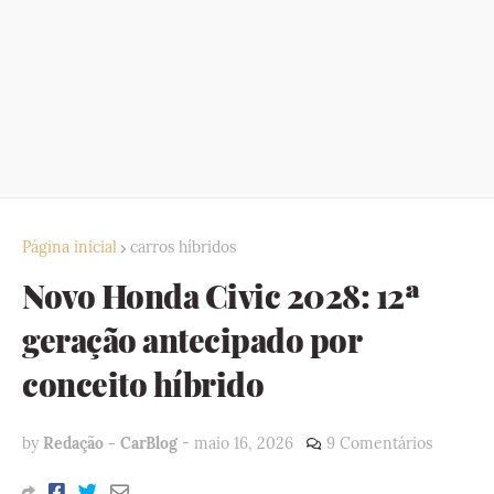
Página inicial
carros híbridos
Novo Honda Civic 2028: 12ª
geração antecipado por
conceito híbrido
by
Redação - CarBlog
-
maio 16, 2026
9 Comentários