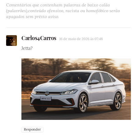
Comentários que contenham palavras de baixo calão
(palavrões),conteúdo ofensivo, racista ou homofóbico serão
apagados sem prévio aviso.
Carlos4Carros
16 de maio de 2026 às 07:48
Jetta?
Responder