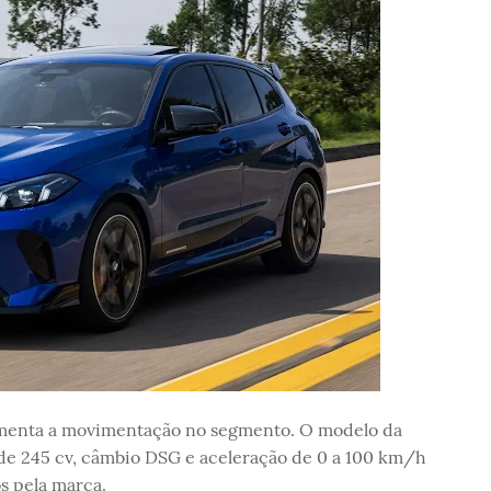
umenta a movimentação no segmento. O modelo da
de 245 cv, câmbio DSG e aceleração de 0 a 100 km/h
s pela marca.