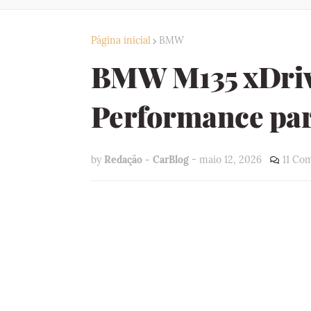
Página inicial
BMW
BMW M135 xDrive
Performance par
by
Redação - CarBlog
-
maio 12, 2026
11 Co