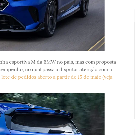
inha esportiva M da BMW no país, mas com proposta
sempenho, no qual passa a disputar atenção com o
ote de pedidos aberto a partir de 15 de maio (veja