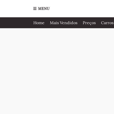
MENU
Home
Mais Vendidos
Preços
Carros