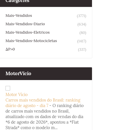
Categories
Mais-Vendidos
(3771)
Mais-Vendidos-Diario
(634)
Mais-Vendidos-Eletricos
(80)
Mais-Vendidos-Motocicletas
(1417)
ΔP>0
(337)
MotorVicio
Motor Vício
Carros mais vendidos do Brasil: ranking
diário de agosto - dia 7
-
O ranking diário
de carros mais vendidos no Brasil,
atualizado com os dados de vendas do dia
*6 de agosto de 2026*, apontou a *Fiat
Strada* como o modelo m...