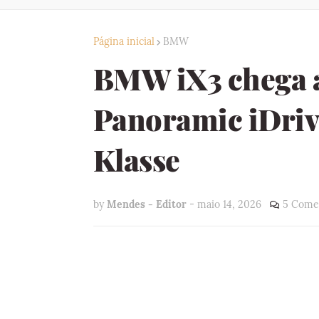
Página inicial
BMW
BMW iX3 chega a
Panoramic iDriv
Klasse
by
Mendes - Editor
-
maio 14, 2026
5 Come