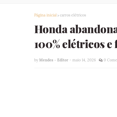
Página inicial
carros elétricos
Honda abandona 
100% elétricos e 
by
Mendes - Editor
-
maio 14, 2026
0 Come