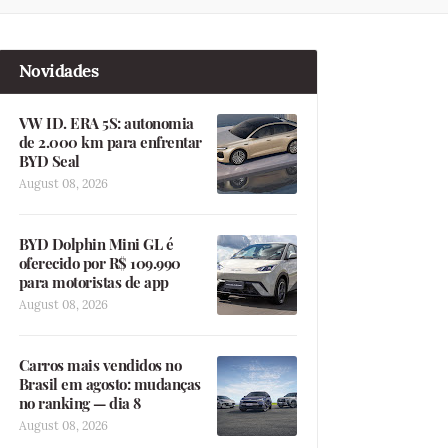
Novidades
VW ID. ERA 5S: autonomia
de 2.000 km para enfrentar
BYD Seal
August 08, 2026
BYD Dolphin Mini GL é
oferecido por R$ 109.990
para motoristas de app
August 08, 2026
Carros mais vendidos no
Brasil em agosto: mudanças
no ranking — dia 8
August 08, 2026