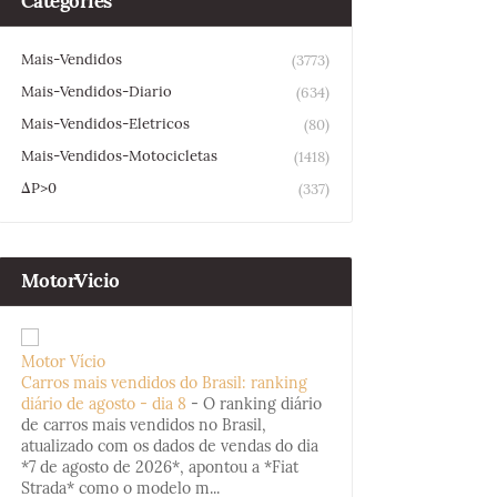
Categories
Mais-Vendidos
(3773)
Mais-Vendidos-Diario
(634)
Mais-Vendidos-Eletricos
(80)
Mais-Vendidos-Motocicletas
(1418)
ΔP>0
(337)
MotorVicio
Motor Vício
Carros mais vendidos do Brasil: ranking
diário de agosto - dia 8
-
O ranking diário
de carros mais vendidos no Brasil,
atualizado com os dados de vendas do dia
*7 de agosto de 2026*, apontou a *Fiat
Strada* como o modelo m...