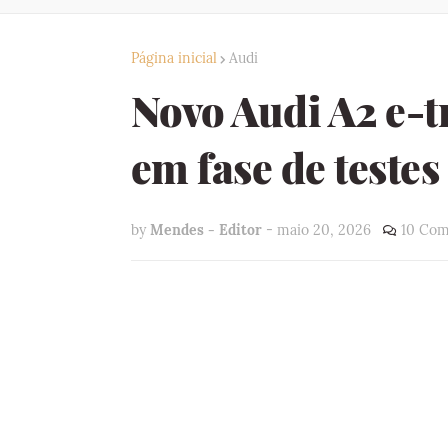
Página inicial
Audi
Novo Audi A2 e-t
em fase de teste
by
Mendes - Editor
-
maio 20, 2026
10 Com