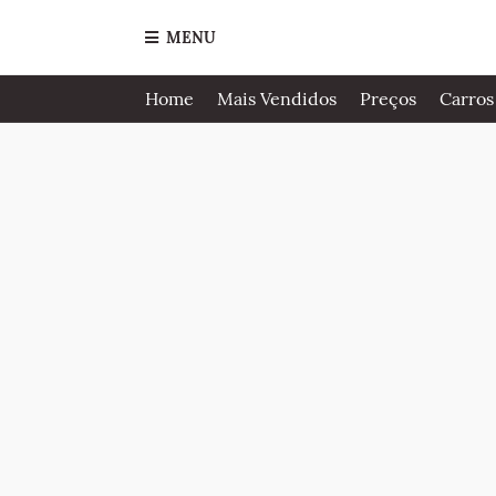
MENU
Home
Mais Vendidos
Preços
Carros