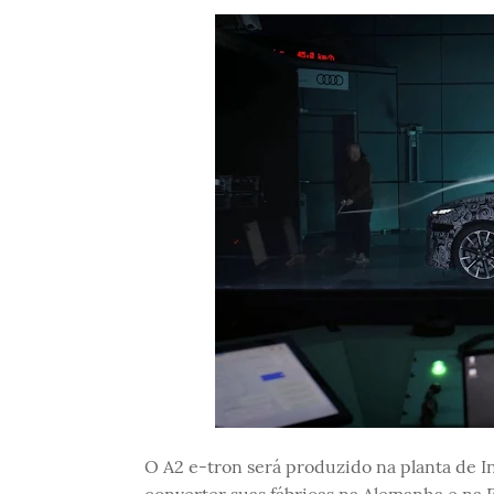
O A2 e-tron será produzido na planta de In
converter suas fábricas na Alemanha e na E