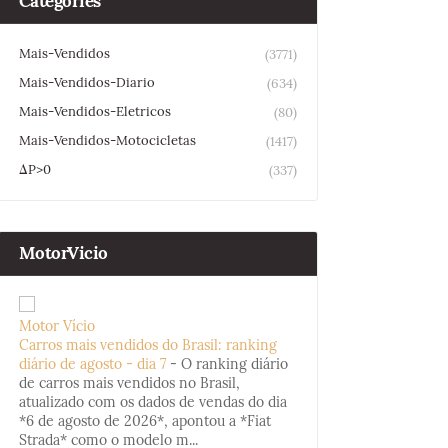
Categories
Mais-Vendidos
(3771)
Mais-Vendidos-Diario
(634)
Mais-Vendidos-Eletricos
(80)
Mais-Vendidos-Motocicletas
(1417)
ΔP>0
(337)
MotorVicio
Motor Vício
Carros mais vendidos do Brasil: ranking
diário de agosto - dia 7
-
O ranking diário
de carros mais vendidos no Brasil,
atualizado com os dados de vendas do dia
*6 de agosto de 2026*, apontou a *Fiat
Strada* como o modelo m...