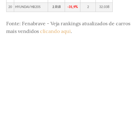
20
HYUNDAI/HB20S
2.818
-31,9%
2
32.038
Fonte: Fenabrave - Veja rankings atualizados de carros
mais vendidos
clicando aqui
.