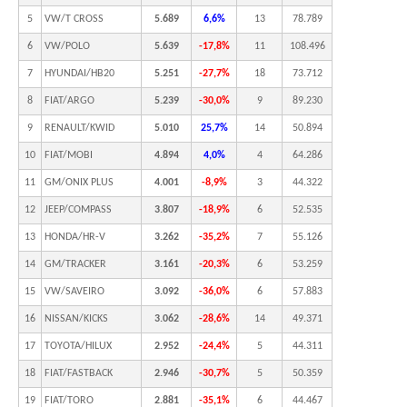
5
VW/T CROSS
5.689
6,6%
13
78.789
6
VW/POLO
5.639
-17,8%
11
108.496
7
HYUNDAI/HB20
5.251
-27,7%
18
73.712
8
FIAT/ARGO
5.239
-30,0%
9
89.230
9
RENAULT/KWID
5.010
25,7%
14
50.894
10
FIAT/MOBI
4.894
4,0%
4
64.286
11
GM/ONIX PLUS
4.001
-8,9%
3
44.322
12
JEEP/COMPASS
3.807
-18,9%
6
52.535
13
HONDA/HR-V
3.262
-35,2%
7
55.126
14
GM/TRACKER
3.161
-20,3%
6
53.259
15
VW/SAVEIRO
3.092
-36,0%
6
57.883
16
NISSAN/KICKS
3.062
-28,6%
14
49.371
17
TOYOTA/HILUX
2.952
-24,4%
5
44.311
18
FIAT/FASTBACK
2.946
-30,7%
5
50.359
19
FIAT/TORO
2.881
-35,1%
6
44.467