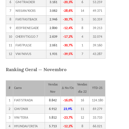
6
GM/TRACKER
3.161
-20,3%
6
53.259
7
NISSAN/KICKS
3.062
-28,6%
14
49.371
8
FIAT/FASTBACK
2.946
-30,7%
5
50.359
9
JEEP/RENEGADE
2.800
-12,4%
8
39.213
10
CHERY/TIGGO 7
2.639
-17,2%
4
32.074
11
FIAT/PULSE
2.061
-30,7%
1
39.160
12
VW/NIVUS
1.931
-39,5%
7
43.287
Ranking Geral — Novembro
Vendas
Vendas
#
Carro
Δ Nv/Oc
YTD-25
dia 22
Nov
1
FIAT/STRADA
8.842
-16,0%
16
124.180
2
GM/ONIX
6.912
23,9%
11
69.279
3
VW/TERA
5.812
-23,7%
12
33.733
4
HYUNDAI/CRETA
5.713
-12,2%
8
66.021