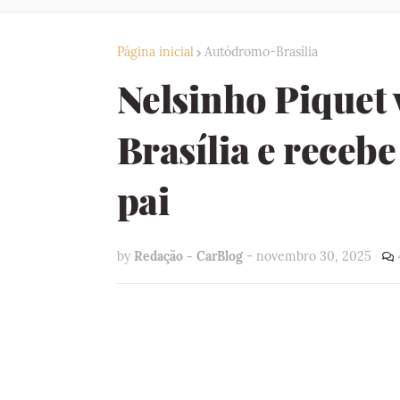
Página inicial
Autódromo-Brasília
Nelsinho Piquet
Brasília e recebe
pai
by
Redação - CarBlog
-
novembro 30, 2025