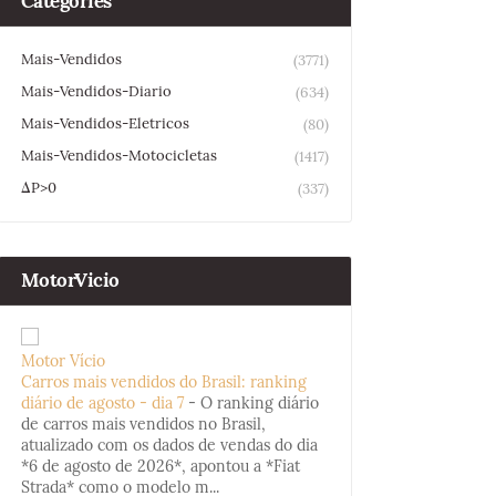
Categories
Mais-Vendidos
(3771)
Mais-Vendidos-Diario
(634)
Mais-Vendidos-Eletricos
(80)
Mais-Vendidos-Motocicletas
(1417)
ΔP>0
(337)
MotorVicio
Motor Vício
Carros mais vendidos do Brasil: ranking
diário de agosto - dia 7
-
O ranking diário
de carros mais vendidos no Brasil,
atualizado com os dados de vendas do dia
*6 de agosto de 2026*, apontou a *Fiat
Strada* como o modelo m...