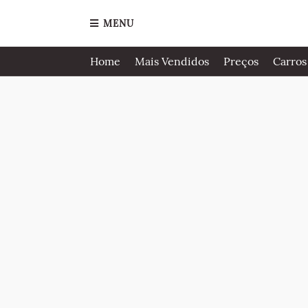
MENU
Home
Mais Vendidos
Preços
Carros