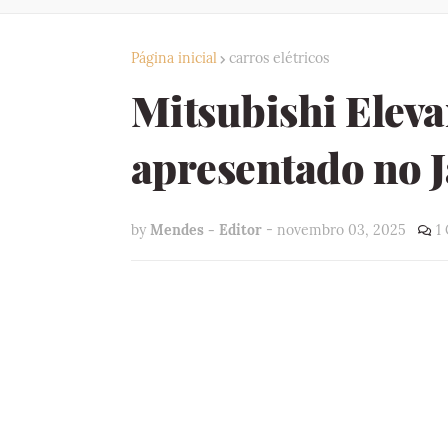
Página inicial
carros elétricos
Mitsubishi Eleva
apresentado no 
by
Mendes - Editor
-
novembro 03, 2025
1