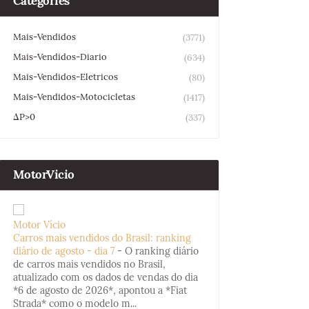
Categories
Mais-Vendidos
(3771)
Mais-Vendidos-Diario
(634)
Mais-Vendidos-Eletricos
(80)
Mais-Vendidos-Motocicletas
(1417)
ΔP>0
(337)
MotorVicio
Motor Vício
Carros mais vendidos do Brasil: ranking
diário de agosto - dia 7
-
O ranking diário
de carros mais vendidos no Brasil,
atualizado com os dados de vendas do dia
*6 de agosto de 2026*, apontou a *Fiat
Strada* como o modelo m...