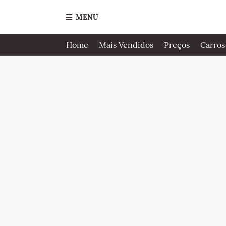
MENU
Home
Mais Vendidos
Preços
Carros