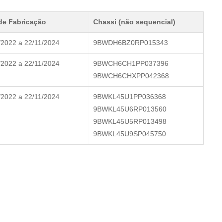
de Fabricação
Chassi (não sequencial)
/2022 a 22/11/2024
9BWDH6BZ0RP015343
/2022 a 22/11/2024
9BWCH6CH1PP037396
9BWCH6CHXPP042368
/2022 a 22/11/2024
9BWKL45U1PP036368
9BWKL45U6RP013560
9BWKL45U5RP013498
9BWKL45U9SP045750