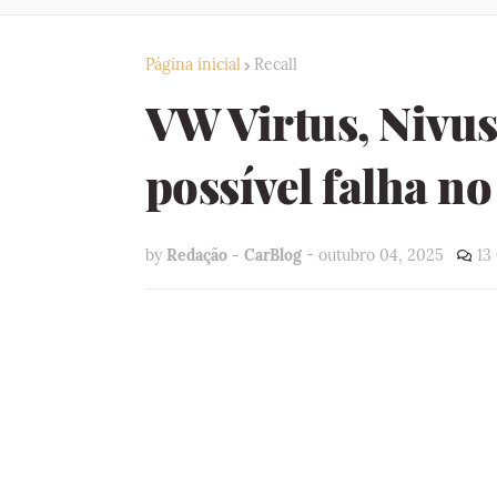
Página inicial
Recall
VW Virtus, Nivus 
possível falha n
by
Redação - CarBlog
-
outubro 04, 2025
13