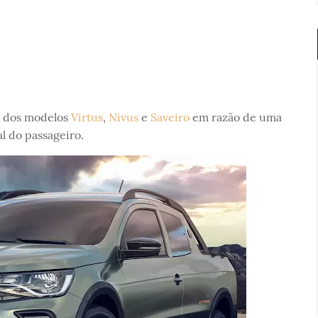
l dos modelos
Virtus
,
Nivus
e
Saveiro
em razão de uma
l do passageiro.