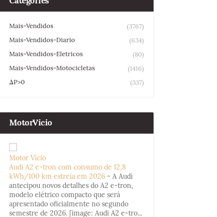
Categories
Mais-Vendidos
(3767)
Mais-Vendidos-Diario
(634)
Mais-Vendidos-Eletricos
(80)
Mais-Vendidos-Motocicletas
(1416)
ΔP>0
(337)
MotorVicio
Motor Vício
Audi A2 e-tron com consumo de 12,8
kWh/100 km estreia em 2026
-
A Audi
antecipou novos detalhes do A2 e-tron,
modelo elétrico compacto que será
apresentado oficialmente no segundo
semestre de 2026. [image: Audi A2 e-tro...