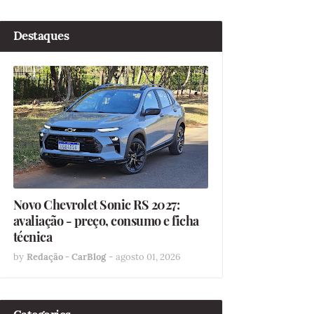
Destaques
Novo Chevrolet Sonic RS 2027:
avaliação - preço, consumo e ficha
técnica
by
Redação - CarBlog
-
agosto 01, 2026