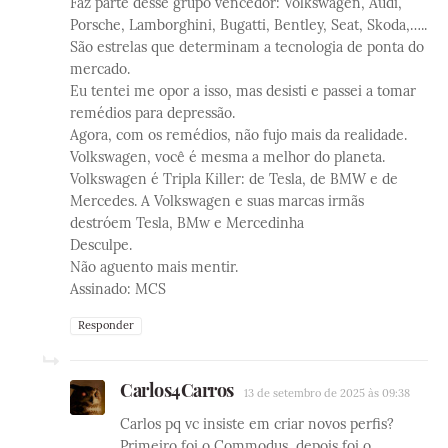
Faz parte desse grupo vencedor: Volkswagen, Audi,
Porsche, Lamborghini, Bugatti, Bentley, Seat, Skoda,…..
São estrelas que determinam a tecnologia de ponta do
mercado.
Eu tentei me opor a isso, mas desisti e passei a tomar
remédios para depressão.
Agora, com os remédios, não fujo mais da realidade.
Volkswagen, você é mesma a melhor do planeta.
Volkswagen é Tripla Killer: de Tesla, de BMW e de
Mercedes. A Volkswagen e suas marcas irmãs
destróem Tesla, BMw e Mercedinha
Desculpe.
Não aguento mais mentir.
Assinado: MCS
Responder
Carlos4Carros
13 de setembro de 2025 às 09:38
Carlos pq vc insiste em criar novos perfis?
Primeiro foi o Commodus, depois foi o