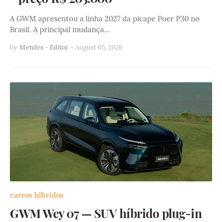
A GWM apresentou a linha 2027 da picape Poer P30 no
Brasil. A principal mudança…
by
Mendes - Editor
-
August 05, 2026
carros híbridos
GWM Wey 07 — SUV híbrido plug-in