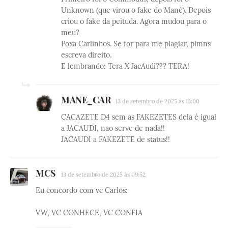
Unknown (que virou o fake do Mané). Depois
criou o fake da peituda. Agora mudou para o
meu?
Poxa Carlinhos. Se for para me plagiar, plmns
escreva direito.
E lembrando: Tera X JacAudi??? TERA!
MANE_CAR
13 de setembro de 2025 às 13:00
CACAZETE D4 sem as FAKEZETES dela é igual
a JACAUDI, nao serve de nada!!
JACAUDI a FAKEZETE de status!!
MCS
13 de setembro de 2025 às 09:52
Eu concordo com vc Carlos:
VW, VC CONHECE, VC CONFIA