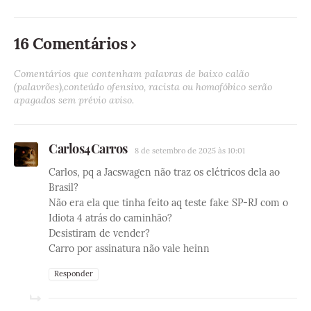
16 Comentários
Comentários que contenham palavras de baixo calão
(palavrões),conteúdo ofensivo, racista ou homofóbico serão
apagados sem prévio aviso.
Carlos4Carros
8 de setembro de 2025 às 10:01
Carlos, pq a Jacswagen não traz os elétricos dela ao
Brasil?
Não era ela que tinha feito aq teste fake SP-RJ com o
Idiota 4 atrás do caminhão?
Desistiram de vender?
Carro por assinatura não vale heinn
Responder