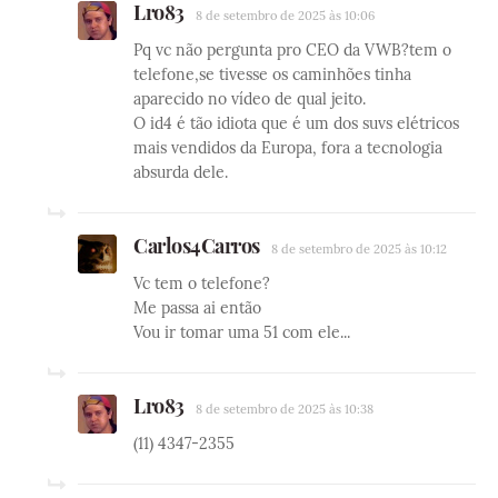
Lro83
8 de setembro de 2025 às 10:06
Pq vc não pergunta pro CEO da VWB?tem o
telefone,se tivesse os caminhões tinha
aparecido no vídeo de qual jeito.
O id4 é tão idiota que é um dos suvs elétricos
mais vendidos da Europa, fora a tecnologia
absurda dele.
Carlos4Carros
8 de setembro de 2025 às 10:12
Vc tem o telefone?
Me passa ai então
Vou ir tomar uma 51 com ele...
Lro83
8 de setembro de 2025 às 10:38
(11) 4347-2355