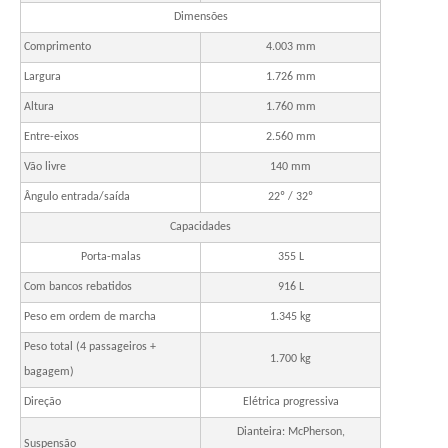
Dimensões
Comprimento
4.003 mm
Largura
1.726 mm
Altura
1.760 mm
Entre-eixos
2.560 mm
Vão livre
140 mm
Ângulo entrada/saída
22º / 32º
Capacidades
Porta-malas
355 L
Com bancos rebatidos
916 L
Peso em ordem de marcha
1.345 kg
Peso total (4 passageiros +
1.700 kg
bagagem)
Direção
Elétrica progressiva
Dianteira: McPherson,
Suspensão