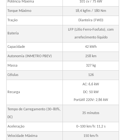
Potência Máxima
101 cv / 75 kW
Torque Máximo
18,4 kgfm / 180 Nm
Tração
Dianteira (FWD)
LFP (Lítio Ferro-Fosfato), com
Bateria
arrefecimento líquido
Capacidade
42 kWh
Autonomia (INMETRO PBEV)
258 km
Massa
327 kg
Células
126
AC: 6,6 kW
Recarga
DC: 50 kW
Portátil 220V: 2,86 kW
Tempo de Carregamento (30–80%,
35 minutos
DC)
Aceleração
0–100 km/h: 11,2 s
Velocidade Máxima
150 km/h